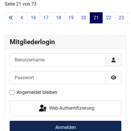
Seite 21 von 73
16
17
18
19
20
21
22
23
Mitgliederlogin
Benutzername
Passwort
Passwor
Angemeldet bleiben
Web-Authentifizierung
Anmelden